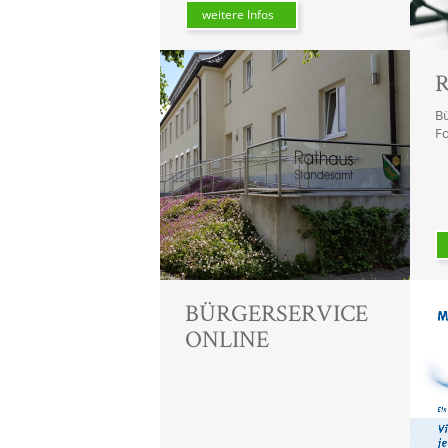
weitere Infos
R
Bü
Fo
BÜRGERSERVICE
ONLINE