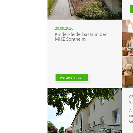
20.09.2026
Kinderkleiderbasar in der
MHZ Sontheim
weitere Infos
05
S
Am
ca
Ge