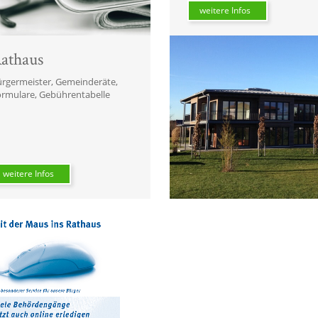
weitere Infos
athaus
rgermeister, Gemeinderäte,
rmulare, Gebührentabelle
weitere Infos